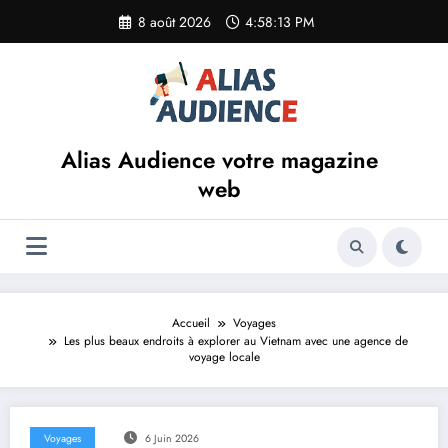
Aller
8 août 2026
4:58:14 PM
au
contenu
Alias Audience votre magazine
web
Accueil
Voyages
Les plus beaux endroits à explorer au Vietnam avec une agence de
voyage locale
Voyages
6 Juin 2026