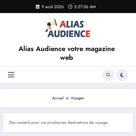
Aller
9 août 2026
5:27:07 AM
au
contenu
Alias Audience votre magazine
web
Accueil
Voyages
Des conseils pour vos prochaines destinations de voyage.