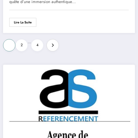
quête d’une immersion authentique…
Lire La Suite
Pagination
…
1
2
4
des
publications