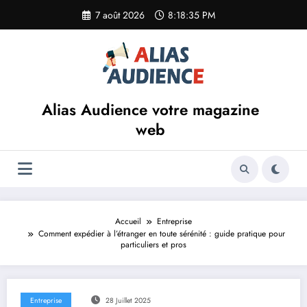
Aller
7 août 2026
8:18:36 PM
au
contenu
Alias Audience votre magazine
web
Accueil
Entreprise
Comment expédier à l’étranger en toute sérénité : guide pratique pour
particuliers et pros
Entreprise
28 Juillet 2025