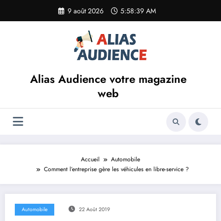
Aller
9 août 2026
5:58:39 AM
au
contenu
Alias Audience votre magazine
web
Accueil
Automobile
Comment l’entreprise gère les véhicules en libre-service ?
Automobile
22 Août 2019