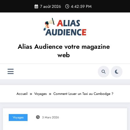
Aller
7 août 2026
4:42:59 PM
au
contenu
Alias Audience votre magazine
web
Accueil
Voyages
Comment Louer un Taxi au Cambodge ?
Voyages
3 Mars 2026