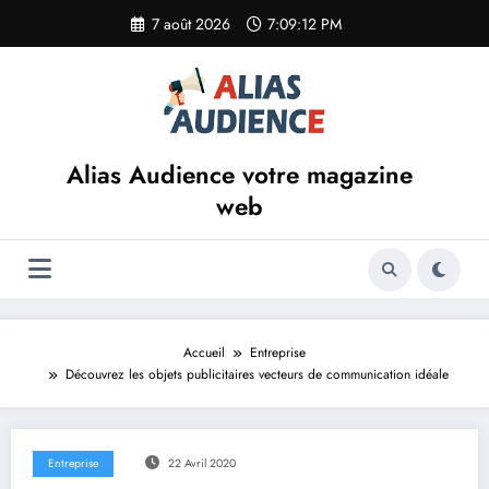
Aller
7 août 2026
7:09:12 PM
au
contenu
Alias Audience votre magazine
web
Accueil
Entreprise
Découvrez les objets publicitaires vecteurs de communication idéale
Entreprise
22 Avril 2020