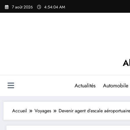
Aller
7 août 2026
4:54:05 AM
au
contenu
A
Actualités
Automobile
Accueil
Voyages
Devenir agent d’escale aéroportuaire