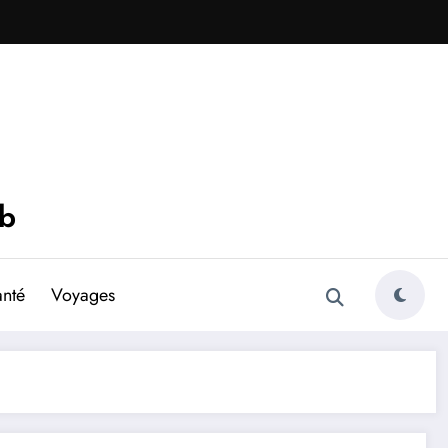
eb
anté
Voyages