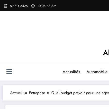
Aller
5 août 2026
10:05:58 AM
au
contenu
A
Actualités
Automobile
Accueil
Entreprise
Quel budget prévoir pour une agen