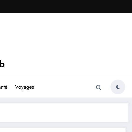
eb
anté
Voyages