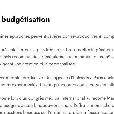
a budgétisation
nes approches peuvent s’avérer contre-productives et compr
présente l’erreur la plus fréquente. Un sous-effectif générera i
sionnels recommandent généralement un minimum d’une hôtes
igeant une attention plus personnalisée.
avérer contre-productive. Une agence d’hôtesses à Paris cont
s moins expérimentés, briefings raccourcis ou supervision al
ome lors d’un congrès médical international », raconte Marc
udget d’accueil, nous avions choisi l’offre la moins chère p
x questions basiques sur l’organisation. Cette fausse écono