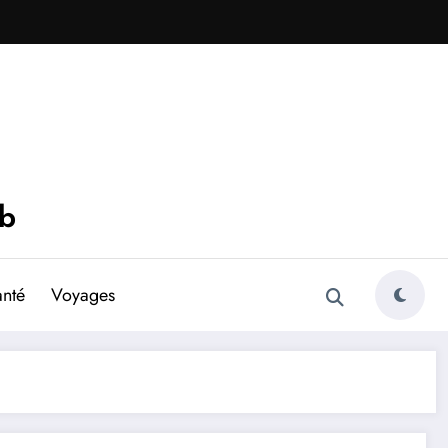
eb
anté
Voyages