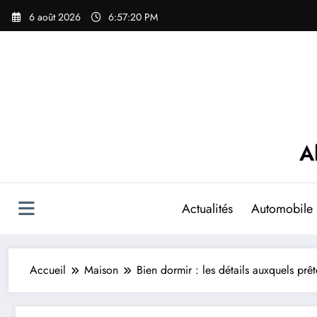
Aller
6 août 2026
6:57:21 PM
au
contenu
A
Actualités
Automobile
Accueil
Maison
Bien dormir : les détails auxquels prêt