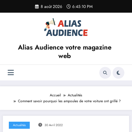
Aller
8 août 2026
6:45:10 PM
au
contenu
Alias Audience votre magazine
web
Accueil
Actualités
Comment savoir pourquoi les ampoules de votre voiture ont grillé ?
Actualités
30 Avril 2022