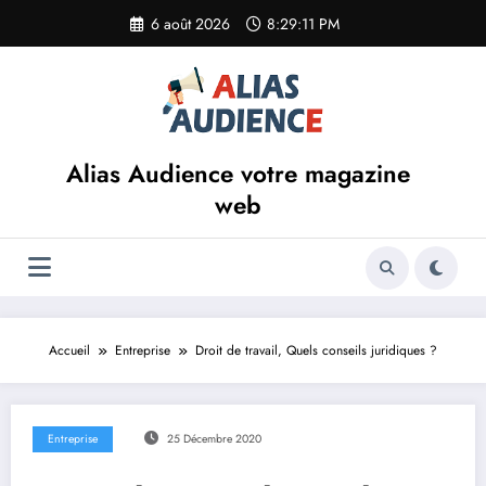
Aller
6 août 2026
8:29:11 PM
au
contenu
Alias Audience votre magazine
web
Accueil
Entreprise
Droit de travail, Quels conseils juridiques ?
Entreprise
25 Décembre 2020