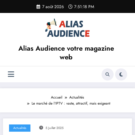
Aller
7 août 2026
7:51:18 PM
au
contenu
Alias Audience votre magazine
web
Accueil
Actualités
Le marché de l’IPTV : vaste, attractif, mais exigeant
Actualités
5 Juillet 2025