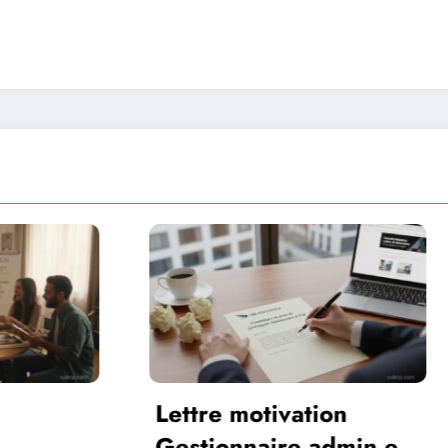
 motivation
Apple CarPlay 
nnaire admin et
Android telechar