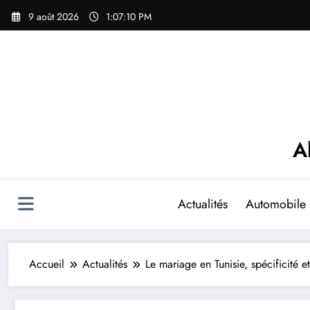
Aller
9 août 2026
1:07:11 PM
au
contenu
A
Actualités
Automobile
Accueil
Actualités
Le mariage en Tunisie, spécificité et