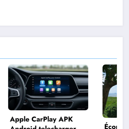
APK
Économie formelle à
ger et