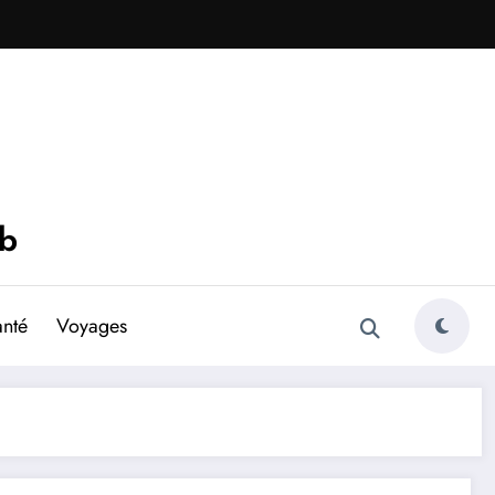
eb
anté
Voyages