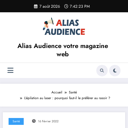
Aller
7 août 2026
7:42:23 PM
au
contenu
Alias Audience votre magazine
web
Accueil
Santé
L’épilation au laser : pourquoi faut-il le préférer au rasoir ?
Santé
16 Février 2022