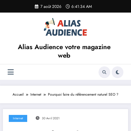
Aller
7 août 2026
6:41:34 AM
au
contenu
Alias Audience votre magazine
web
Accueil
Internet
Pourquoi faire du référencement naturel SEO ?
Internet
30 Avril 2021