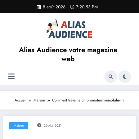
Aller
8 août 2026
7:20:54 PM
au
contenu
Alias Audience votre magazine
web
Accueil
Maison
Comment travaille un promoteur immobilier ?
Maison
20 Mai 2021