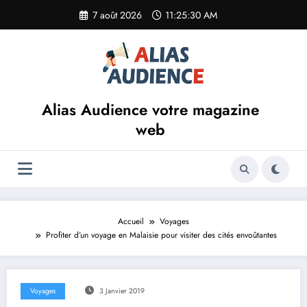
Aller
7 août 2026
11:25:30 AM
au
contenu
Alias Audience votre magazine
web
Accueil
Voyages
Profiter d’un voyage en Malaisie pour visiter des cités envoûtantes
Voyages
3 Janvier 2019