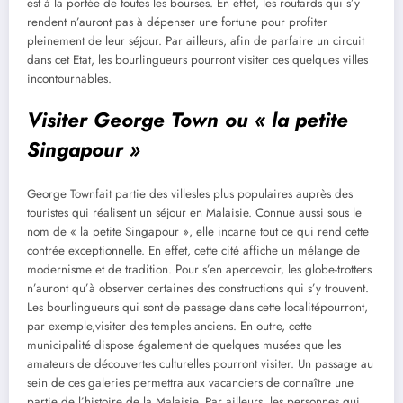
est à la portée de toutes les bourses. En effet, les routards qui s’y
rendent n’auront pas à dépenser une fortune pour profiter
pleinement de leur séjour. Par ailleurs, afin de parfaire un circuit
dans cet Etat, les bourlingueurs pourront visiter ces quelques villes
incontournables.
Visiter George Town ou « la petite
Singapour »
George Townfait partie des villesles plus populaires auprès des
touristes qui réalisent un séjour en Malaisie. Connue aussi sous le
nom de « la petite Singapour », elle incarne tout ce qui rend cette
contrée exceptionnelle. En effet, cette cité affiche un mélange de
modernisme et de tradition. Pour s’en apercevoir, les globe-trotters
n’auront qu’à observer certaines des constructions qui s’y trouvent.
Les bourlingueurs qui sont de passage dans cette localitépourront,
par exemple,visiter des temples anciens. En outre, cette
municipalité dispose également de quelques musées que les
amateurs de découvertes culturelles pourront visiter. Un passage au
sein de ces galeries permettra aux vacanciers de connaître une
partie de l’histoire de la Malaisie. Par ailleurs, les personnes qui