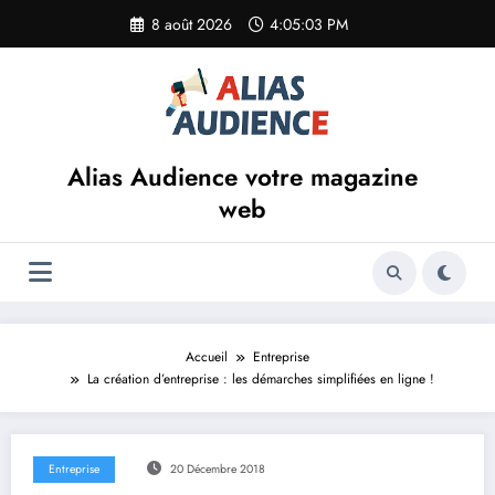
Aller
8 août 2026
4:05:03 PM
au
contenu
Alias Audience votre magazine
web
Accueil
Entreprise
La création d’entreprise : les démarches simplifiées en ligne !
Entreprise
20 Décembre 2018