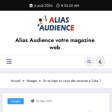
Aller
6 août 2026
8:03:26 AM
au
contenu
Alias Audience votre magazine
web
Accueil
Voyages
Où se loger au cours des vacances à Cuba ?
Voyages
20 Mars 2019