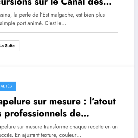
ursions sur le Canal des
ngalanes ?
ina, la perle de l’Est malgache, est bien plus
 simple port animé. C’est le…
La Suite
ALITÉS
pelure sur mesure : l’atout
 professionnels de
groalimentaire
apelure sur mesure transforme chaque recette en un
uccès. En ajustant texture, couleur…