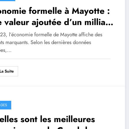
nomie formelle à Mayotte :
 valeur ajoutée d’un milliard
euros en 2023
23, l’économie formelle de Mayotte affiche des
ats marquants. Selon les dernières données
ées,…
La Suite
AGES
lles sont les meilleures