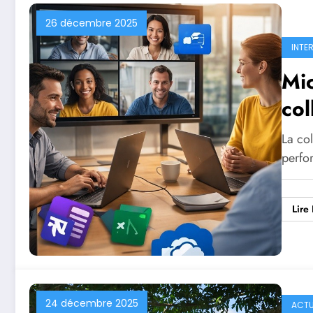
26 décembre 2025
INTE
Mic
col
La col
perfo
Lire 
24 décembre 2025
ACTU