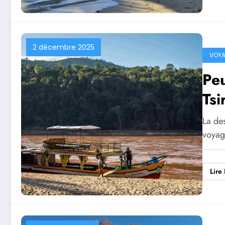
2 décembre 2025
VOY
Peu
Tsi
La des
voyage
Lire 