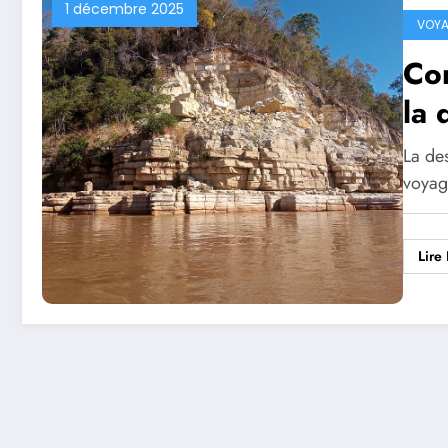
1 décembre 2025
VOY
Co
la 
La des
voyag
Lire 