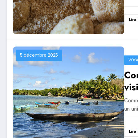
Lire 
5 décembre 2025
VOY
Com
vis
Comme
un un
Lire 