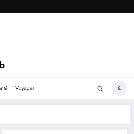
eb
anté
Voyages