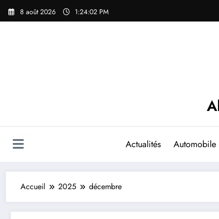
Aller
8 août 2026
1:24:03 PM
au
contenu
A
Actualités
Automobile
Accueil
2025
décembre