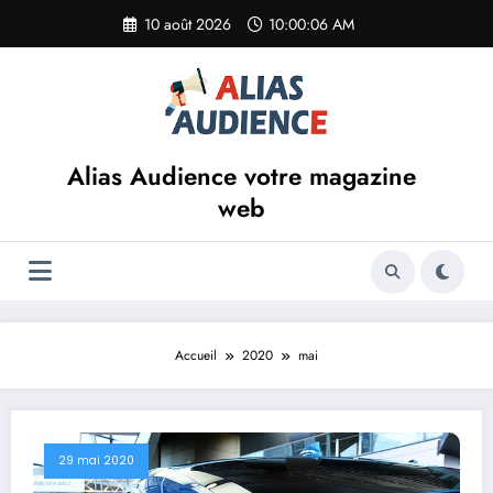
Aller
10 août 2026
10:00:07 AM
au
contenu
Alias Audience votre magazine
web
Accueil
2020
mai
29 mai 2020