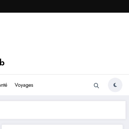
eb
anté
Voyages