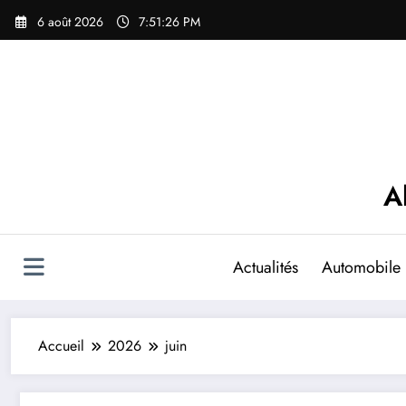
Aller
6 août 2026
7:51:27 PM
au
contenu
A
Actualités
Automobile
Accueil
2026
juin