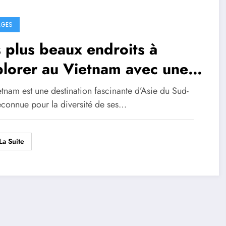
AGES
 plus beaux endroits à
lorer au Vietnam avec une
nce de voyage locale
tnam est une destination fascinante d’Asie du Sud-
reconnue pour la diversité de ses…
La Suite