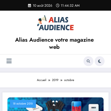
Aller
10 août 2026
11:44:33 AM
au
contenu
Alias Audience votre magazine
web
Accueil
2019
octobre
18 octobre 2019