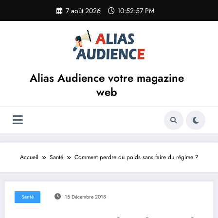
Aller
7 août 2026
10:52:58 PM
au
contenu
Alias Audience votre magazine
web
Accueil
Santé
Comment perdre du poids sans faire du régime ?
Santé
15 Décembre 2018