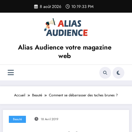
Aller
8 août 2026
10:19:33 PM
au
contenu
Alias Audience votre magazine
web
Accueil
Beauté
Comment se débarrasser des taches brunes ?
Beauté
18 Avril 2019