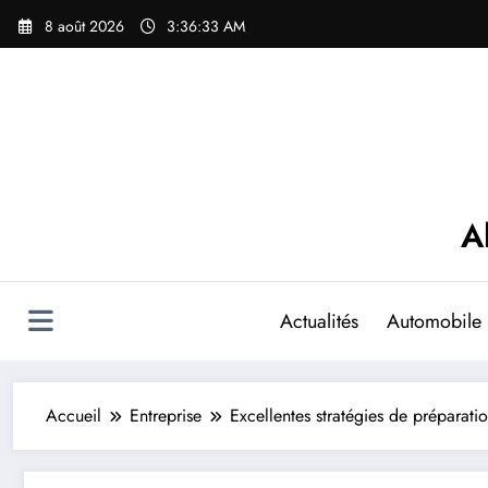
Aller
8 août 2026
3:36:34 AM
au
contenu
A
Actualités
Automobile
Accueil
Entreprise
Excellentes stratégies de préparat