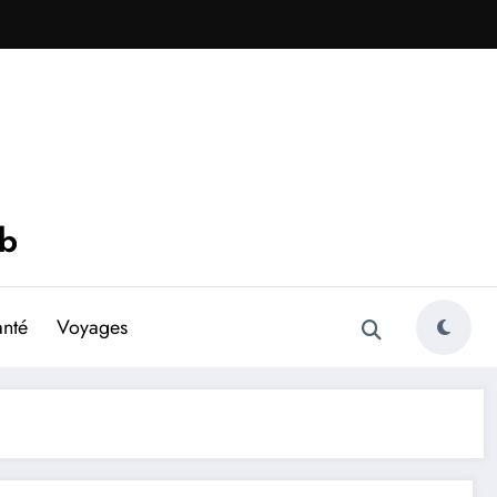
eb
anté
Voyages