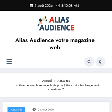
Aller
5 août 2026
3:10:08 AM
au
contenu
Alias Audience votre magazine
web
Accueil
Actualités
Que peuvent faire les enfants pour lutter contre le changement
climatique ?
Actualités
24 Août 2020