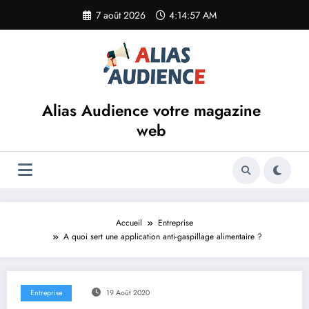
Aller
7 août 2026
4:14:57 AM
au
contenu
Alias Audience votre magazine
web
Accueil
Entreprise
A quoi sert une application anti-gaspillage alimentaire ?
Entreprise
19 Août 2020