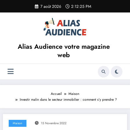
Aller
7 août 2026
2:12:26 PM
au
contenu
Alias Audience votre magazine
web
Accueil
Maison
Investir malin dans le secteur immobilier : comment s’y prendre ?
Maison
15 Novembre 2022