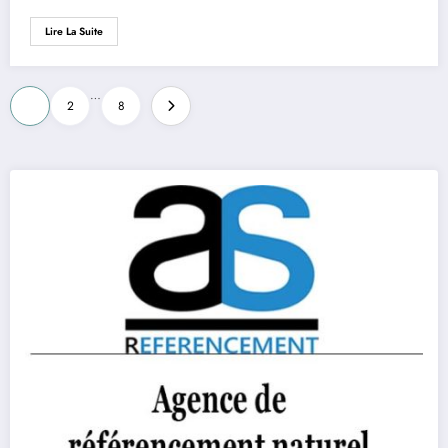
Lire La Suite
Pagination
…
1
2
8
des
publications